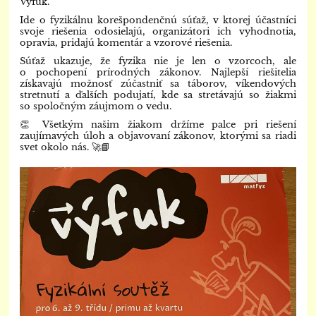
Výfuk.
Ide o fyzikálnu korešpondenčnú súťaž, v ktorej účastníci
svoje riešenia odosielajú, organizátori ich vyhodnotia,
opravia, pridajú komentár a vzorové riešenia.
Súťaž ukazuje, že fyzika nie je len o vzorcoch, ale
o pochopení prírodných zákonov. Najlepší riešitelia
získavajú možnosť zúčastniť sa táborov, víkendových
stretnutí a ďalších podujatí, kde sa stretávajú so žiakmi
so spoločným záujmom o vedu.
👏 Všetkým našim žiakom držíme palce pri riešení
zaujímavých úloh a objavovaní zákonov, ktorými sa riadi
svet okolo nás. 🚀📘