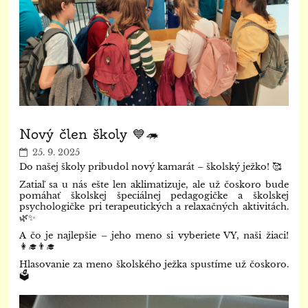
Nový člen školy 💙🦔
25. 9. 2025
Do našej školy pribudol nový kamarát – školský ježko! 🥰
Zatiaľ sa u nás ešte len aklimatizuje, ale už čoskoro bude
pomáhať školskej špeciálnej pedagogičke a školskej
psychologičke pri terapeutických a relaxačných aktivitách.
🌿✨
16
A čo je najlepšie – jeho meno si vyberiete VY, naši žiaci!
👩‍🎓👨‍🎓
Hlasovanie za meno školského ježka spustíme už čoskoro.
🗳️