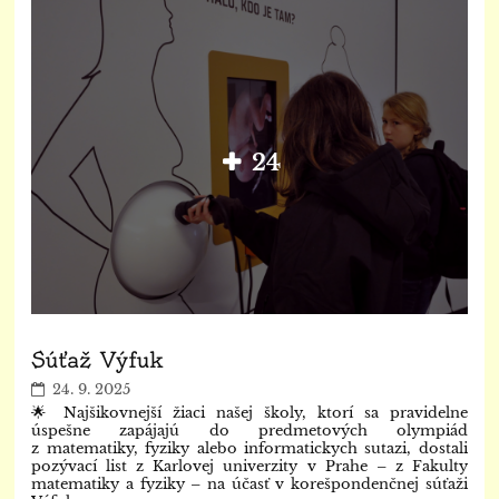
24
Súťaž Výfuk
24. 9. 2025
🌟 Najšikovnejší žiaci našej školy, ktorí sa pravidelne
úspešne zapájajú do predmetových olympiád
z matematiky, fyziky alebo informatickych sutazi, dostali
pozývací list z Karlovej univerzity v Prahe – z Fakulty
matematiky a fyziky – na účasť v korešpondenčnej súťaži