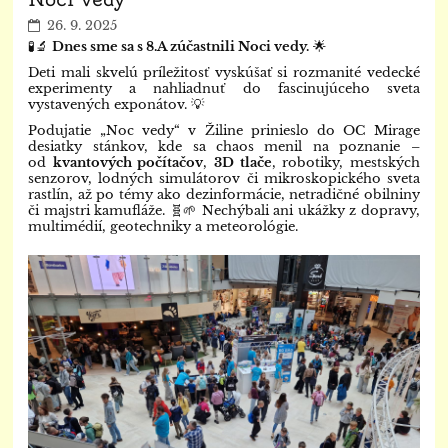
26. 9. 2025
🧪🔬
Dnes sme sa s 8.A zúčastnili Noci vedy.
🌟
Deti mali skvelú príležitosť vyskúšať si rozmanité vedecké
experimenty a nahliadnuť do fascinujúceho sveta
vystavených exponátov. 💡
Podujatie „Noc vedy“ v Žiline prinieslo do OC Mirage
desiatky stánkov, kde sa chaos menil na poznanie –
od
kvantových počítačov
,
3D tlače
, robotiky, mestských
senzorov, lodných simulátorov či mikroskopického sveta
rastlín, až po témy ako dezinformácie, netradičné obilniny
či majstri kamufláže. 🧬🌱 Nechýbali ani ukážky z dopravy,
multimédií, geotechniky a meteorológie.