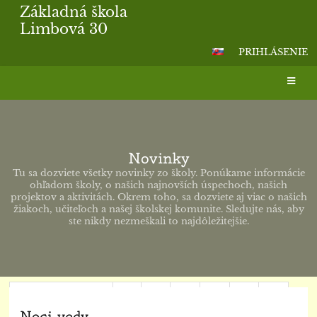
Základná škola
Limbová 30
PRIHLÁSENIE
Novinky
Tu sa dozviete všetky novinky zo školy. Ponúkame informácie
ohľadom školy, o našich najnovších úspechoch, našich
projektov a aktivitách. Okrem toho, sa dozviete aj viac o našich
žiakoch, učiteľoch a našej školskej komunite. Sledujte nás, aby
ste nikdy nezmeškali to najdôležitejšie.
Predchádzajúci
11
12
13
14
15
16
Noci vedy
17
18
19
20
Ďalší