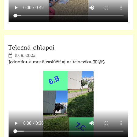
Telesná chlapci
19. 9. 2025
Jednotku si musíš zaslúžiť aj na telocviku 🏃‍♂️🥵💪