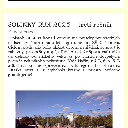
SOLINKY RUN 2025 – tretí ročník
19. 9. 2025
V piatok 19. 9. sa konali komunitné preteky pre všetkých
nadšencov športu na atletickej dráhe pri ZŠ Gaštanová.
Cieľom podujatia bolo ukázať deťom a mládeži, že šport je
zábavný, prospešný a spája ľudí. A tiež, že športovať môžu
už detičky od nízkeho veku až po starších dospelých,
pretože vek nikoho nelimituje. Naše žiačky z 5. B, 6. A, 6. B
a 6. C nás krásne reprezentovali v kategórii 11 – 14 rokov.
Víťazka Ema K. si vybehala krásne 1. miesto. Srdečne
gratulujeme!