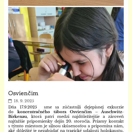
Osvienčim
18. 9. 2025
Dňa 17.9.2025 sme sa zúčastnili dejepisnej exkurzie
do
koncentračného tábora Osvienčim – Auschwitz-
Birkenau
, ktorá patrí medzi najdôležitejšie a zároveň
najťažšie pripomienky dejín 20. storočia. Priamy kontakt
s týmto miestom je silnou skúsenosťou a pripomína nám,
aké dôležité je nezabúdať na tragické udalosti holokaustu,