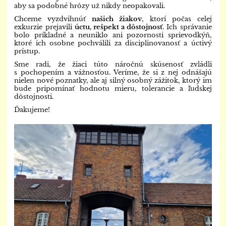
aby sa podobné hrôzy už nikdy neopakovali.
Chceme vyzdvihnúť
našich žiakov
, ktorí počas celej
exkurzie prejavili
úctu, rešpekt a dôstojnosť
. Ich správanie
bolo príkladné a neuniklo ani pozornosti sprievodkýň,
ktoré ich osobne pochválili za disciplinovanosť a úctivý
prístup.
Sme radi, že žiaci túto náročnú skúsenosť zvládli
s pochopením a vážnosťou. Veríme, že si z nej odnášajú
nielen nové poznatky, ale aj silný osobný zážitok, ktorý im
bude pripomínať hodnotu mieru, tolerancie a ľudskej
dôstojnosti.
Ďakujeme!