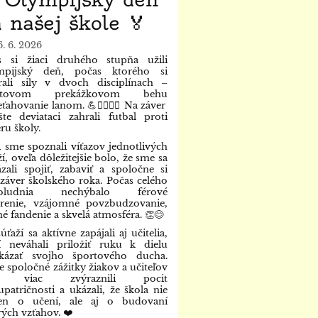
 našej škole 🏅
6. 6. 2026
s si žiaci druhého stupňa užili
mpijský deň, počas ktorého si
ali sily v dvoch disciplínach –
fetovom prekážkovom behu
eťahovanie lanom. 💪🏃‍♀️🏃‍♂️ Na záver
šte deviataci zahrali futbal proti
ru školy.
 sme spoznali víťazov jednotlivých
ží, oveľa dôležitejšie bolo, že sme sa
zali spojiť, zabaviť a spoločne si
 záver školského roka. Počas celého
oludnia nechýbalo férové
renie, vzájomné povzbudzovanie,
né fandenie a skvelá atmosféra. 👏😊
úťaží sa aktívne zapájali aj učitelia,
í neváhali priložiť ruku k dielu
kázať svojho športového ducha.
e spoločné zážitky žiakov a učiteľov
te viac zvýraznili pocit
upatričnosti a ukázali, že škola nie
len o učení, ale aj o budovaní
ých vzťahov. ❤️