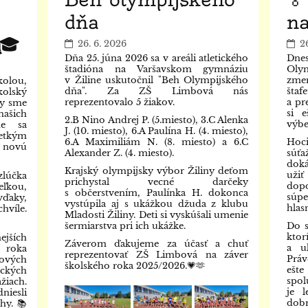
dňa
na
🎓
26. 6. 2026
2
Dňa 25. júna 2026 sa v areáli atletického
Dne
štadióna na Varšavskom gymnáziu
Oly
v Žiline uskutočnil "Beh Olympijského
zmer
kolou,
dňa". Za ZŠ Limbová nás
šta
kolský
reprezentovalo 5 žiakov.
a pr
ny sme
si e
našich
2.B Nino Andrej P. (5.miesto), 3.C Alenka
výbe
me sa
J. (10. miesto), 6.A Paulína H. (4. miesto),
etkým
6.A Maximiliám N. (8. miesto) a 6.C
Hoci
 novú
Alexander Z. (4. miesto).
súťa
doká
Krajský olympijsky výbor Žiliny deťom
užiť
lúčka
prichystal vecné darčeky
dop
teľkou,
s občerstvením, Paulínka H. dokonca
súpe
ďaky,
vystúpila aj s ukážkou džuda z klubu
hlas
hvíle.
Mladosti Žiliny. Deti si vyskúšali umenie
šermiarstva pri ich ukážke.
Do s
ktor
ejších
Záverom ďakujeme za účasť a chuť
a u
 roka
reprezentovať ZŠ Limbová na záver
Práv
ových
školského roka 2025/2026.💗🫶
eš
eckých
spol
iach.
je 
iesli
dobr
hy. 📚