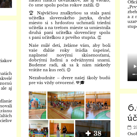
nielen našich deviatakov, ale aj všetko,
Ofic
čo sme spolu počas rokov zažili. 😊
„Prv
zbeh
🏆 Najväčšou znalkyňou sa stala pani
a z 
učiteľka slovenského jazyka, druhé
uza
miesto si s hrdosťou uchmatli triedni
stup
učitelia a na treťom mieste sa umiestnila
druhá pani učiteľka slovenčiny spolu
s pani učiteľkou z prvého stupňa. 👏
Naše milé deti, želáme vám, aby boli
vaše ďalšie roky štúdia úspešné,
naplnené novými skúsenosťami,
dobrými ľuďmi a odvážnymi snami.
iakov
Budeme radi, ak sa k nám niekedy
vrátite na kus reči. 😊
ašich
Nezabudnite – dvere našej školy budú
skvelé
pre vás vždy otvorené. 💙🎓
vzornú
ale aj
dlanie
6.
ovali
rásnu
úč
alších
cieľov
2
38
Osob