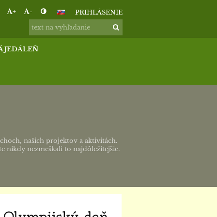
+
-
PRIHLÁSENIE
Á JEDÁLEŇ
hoch, našich projektov a aktivitách.
te nikdy nezmeškali to najdôležitejšie.
 Olympijský deň