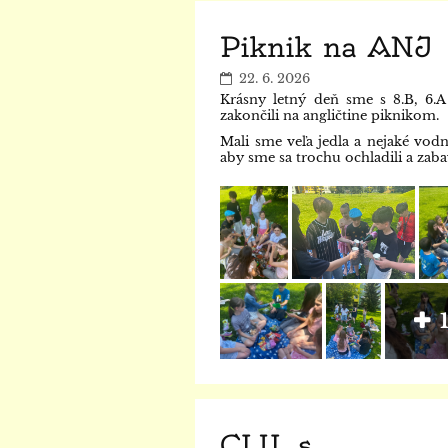
Piknik na ANJ
22. 6. 2026
Krásny letný deň sme s 8.B, 6.A
zakončili na angličtine piknikom.
Mali sme veľa jedla a nejaké vodn
aby sme sa trochu ochladili a zabav
CLIL s