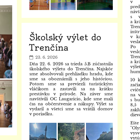
v p
pre
náv
s v
a kr
Tren
inšt
Školský výlet do
v ka
vesl
Trenčína
Po 
vesl
Tren
23. 6. 2026
a kr
Dňa 22. 6. 2026 sa trieda 5.B zúčastnila
výl
školského výletu do Trenčína. Najskôr
hum
sme absolvovali prehliadku hradu, kde
sme sa oboznámili s jeho históriou.
10 
Potom sme sa previezli turistickým
zač
vláčikom a zastavili sa na krátku
cvi
prestávku v prírode. Na záver sme
na 
navštívili OC Laugaricio, kde sme mali
s bu
čas na občerstvenie a nákupy. Výlet sa
8,5
vydaril a všetci sme sa vrátili domov
zakľ
v poriadku.
diev
Ešte
"Oly
vysv
vytú