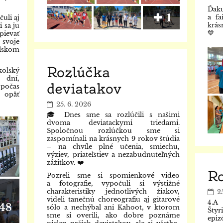
Ďak
1
a fa
uli aj
krás
 sa ju
💙
ievať
 svoje
lskom
Rozlúčka
olský
 dní,
deviatakov
počas
 opäť
25. 6. 2026
🎓 Dnes sme sa rozlúčili s našimi
dvoma deviatackymi triedami.
Spoločnou rozlúčkou sme si
zaspomínali na krásnych 9 rokov štúdia
– na chvíle plné učenia, smiechu,
výziev, priateľstiev a nezabudnuteľných
zážitkov. ❤️
R
Pozreli sme si spomienkové video
a fotografie, vypočuli si výstižné
charakteristiky jednotlivých žiakov,
2
videli tanečnú choreografiu aj gitarové
4.A
48
sólo a nechýbal ani Kahoot, v ktorom
Štyr
sme si overili, ako dobre poznáme
epiz