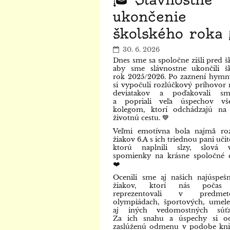
ukončenie
školského roka 
30. 6. 2026
Dnes sme sa spoločne zišli pred š
aby sme slávnostne ukončili š
rok 2025/2026. Po zaznení hym
si vypočuli rozlúčkový príhovor 
deviatakov a poďakovali s
a popriali veľa úspechov vš
kolegom, ktorí odchádzajú na
životnú cestu. 💙
Veľmi emotívna bola najmä roz
žiakov 6.A s ich triednou pani uči
ktorú naplnili slzy, slová v
spomienky na krásne spoločné c
❤️
Ocenili sme aj našich najúspešn
žiakov, ktorí nás počas
reprezentovali v predmet
olympiádach, športových, umel
aj iných vedomostných súťaž
Za ich snahu a úspechy si odn
zaslúženú odmenu v podobe kni