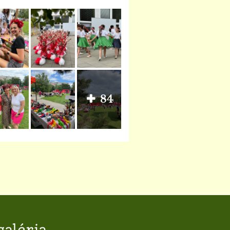
84
galéria