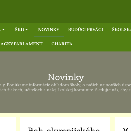
A
ŠKD
NOVINKY
BUDÚCI PRVÁCI
ŠKOLSK
IACKY PARLAMENT
CHARITA
Novinky
oly. Ponúkame informácie ohľadom školy, o našich najnovších úspec
ch žiakoch, učiteľoch a našej školskej komunite. Sledujte nás, aby s
Beh olympijského
🏅