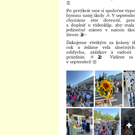
👏
Po prvýkrát sme si spoločne vypoč
hymnu našej školy 🎶. V septembri
chystáme ešte dotvoriť, presp
a doplniť o videoklip, aby mala
jedinečné miesto v našom ško
živote. 🎬✨
Ďakujeme všetkým za krásny šk
rok a želáme veľa slnečných
oddychu, zážitkov a radosti 
prázdnin. 🌞🏖️ Vidíme sa
v septembri! 😊