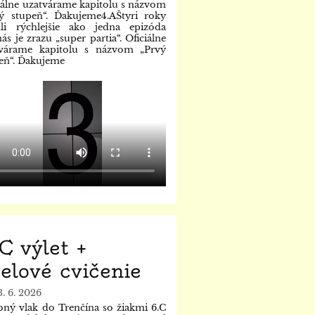
iálne uzatvárame kapitolu s názvom
ý stupeň“. Ďakujeme4.AŠtyri roky
li rýchlejšie ako jedna epizóda
nás je zrazu „super partia“. Oficiálne
tvárame kapitolu s názvom „Prvý
eň“. Ďakujeme
C výlet +
elové cvičenie
3. 6. 2026
ný vlak do Trenčína so žiakmi 6.C