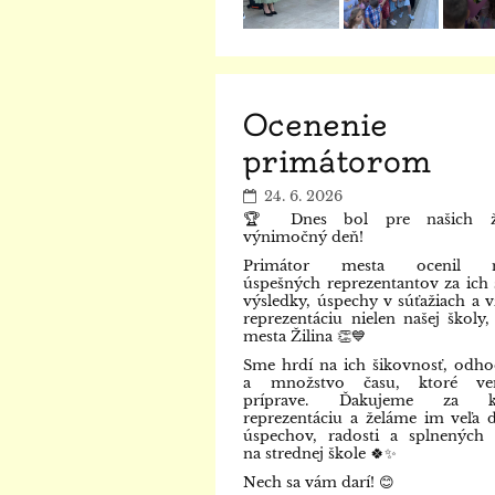
Ocenenie
primátorom
24. 6. 2026
🏆 Dnes bol pre našich ž
výnimočný deň!
Primátor mesta ocenil n
úspešných reprezentantov za ich 
výsledky, úspechy v súťažiach a 
reprezentáciu nielen našej školy, 
mesta Žilina 👏💙
Sme hrdí na ich šikovnosť, odho
a množstvo času, ktoré ven
príprave. Ďakujeme za k
reprezentáciu a želáme im veľa ď
úspechov, radosti a splnených 
na strednej škole 🍀✨
Nech sa vám darí! 😊