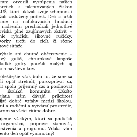
gram otvorili vystúpenia našich
oretiek a talentovaných žiakov
UŠ, ktorí ukázali svoje schopnosti
žali zaslúžený potlesk. Deti si užili
kanie na nafukovacích hradoch
nadšením prechádzali jednotlivé
oviská plné zaujímavých aktivít –
enie rybičiek, šikovné ručičky,
kvorky, trefu do cieľa či rôzne
tové súťaže.
ýbalo ani chutné občerstvenie –
avý guláš, chrumkavé langoše
sladké gofry potešili malých aj
ých návštevníkov.
ôležitejšie však bolo to, že sme sa
i opäť stretnúť, porozprávať sa,
viť spolu príjemný čas a posilňovať
u školskú komunitu. Takéto
ujatia nám dávajú príležitosť
íjať dobré vzťahy medzi školou,
mi a rodičmi a vytvárať prostredie,
orom sa všetci cítime dobre.
jeme všetkým, ktorí sa podieľali
rganizácii, príprave stanovíšť,
erstvenia a programu. Vďaka vám
tento deň opäť výnimočný!