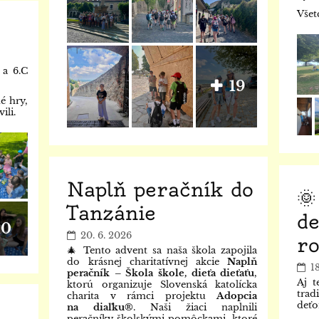
Všet
 a 6.C
19
é hry,
ili.
Naplň peračník do
🌞
Tanzánie
de
10
20. 6. 2026
ro
🎄 Tento advent sa naša škola zapojila
do krásnej charitatívnej akcie
Naplň
1
peračník – Škola škole, dieťa dieťaťu
,
Aj t
ktorú organizuje Slovenská katolícka
trad
charita v rámci projektu
Adopcia
deťo
na diaľku®
. Naši žiaci naplnili
peračníky školskými pomôckami, ktoré