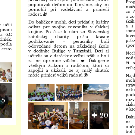
Pro
poputovali deťom do Tanzánie, aby im
maž
pomohli pri vzdelávaní a priniesli
zo Z
radosť. 🎁
a zo
ská
Do balíčkov mohli deti pridať aj krátky
 učili
a s 
odkaz pre svojho rovesníka v ďalekej
opísaní
stan
krajine. Po čase k nám zo Slovenskej
a 6.C
lov
katolíckej charity prišlo krásne
iniek.
piš
poďakovanie – peračníky boli
podľa
špor
odovzdané deťom na základnej škole
cesto
v dedinke
Bulige v Tanzánii
. Deti aj
Nech
učitelia sa z darčekov veľmi tešili a boli
voň
za ne úprimne vďační. ❤️ Ďakujeme
či 
všetkým žiakom a rodičom, ktorí sa
veľk
zapojili a ukázali, že aj malý skutok
môže priniesť veľkú radosť. 🌍
Najd
mohl
strá
naš
pod
5
rozv
žiak
v kt
20
Ďaku
na o
obč
bol 