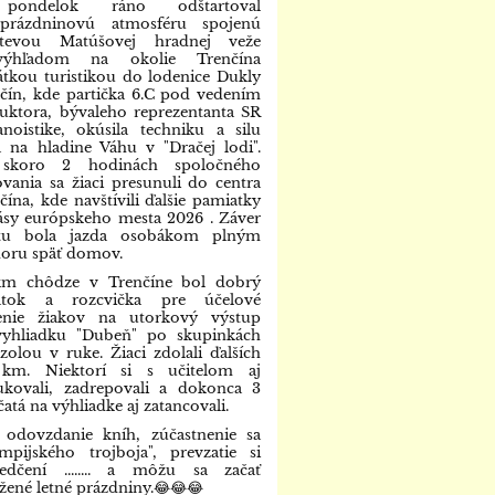
ondelok ráno odštartoval
dprázdninovú atmosféru spojenú
števou Matúšovej hradnej veže
ýhľadom na okolie Trenčína
átkou turistikou do lodenice Dukly
čín, kde partička 6.C pod vedením
ruktora, bývaleho reprezentanta SR
noistike, okúsila techniku a silu
a na hladine Váhu v "Dračej lodi".
skoro 2 hodinách spoločného
ovania sa žiaci presunuli do centra
čína, kde navštívili ďalšie pamiatky
ásy európskeho mesta 2026 . Záver
etu bola jazda osobákom plným
oru späť domov.
km chôdze v Trenčíne bol dobrý
iatok a rozcvička pre účelové
čenie žiakov na utorkový výstup
vyhliadku "Dubeň" po skupinkách
zolou v ruke. Žiaci zdolali ďalších
 km. Niektorí si s učitelom aj
ukovali, zadrepovali a dokonca 3
čatá na výhliadke aj zatancovali.
 odovzdanie kníh, zúčastnenie sa
mpijského trojboja", prevzatie si
edčení ........ a môžu sa začať
žené letné prázdniny.😂😂😂