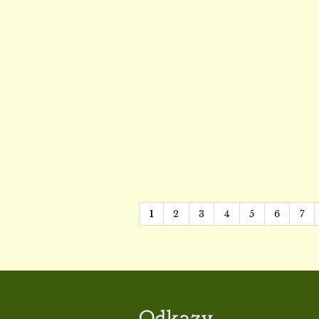
1
2
3
4
5
6
7
Odkazy