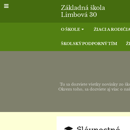
Základná škola
Limbová 30
O ŠKOLE
ŽIACI A RODIČI
ŠKOLSKÝ PODPORNÝ TÍM
Ž
Tu sa dozviete všetky novinky zo šk
Okrem toho, sa dozviete aj viac o naši
🎓 Slávnostné