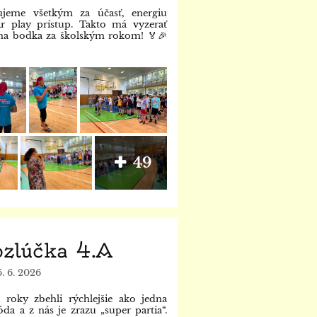
ujeme všetkým za účasť, energiu
ir play prístup. Takto má vyzerať
na bodka za školským rokom! 🏅🎉
49
ozlúčka 4.A
5. 6. 2026
i roky zbehli rýchlejšie ako jedna
óda a z nás je zrazu „super partia“.