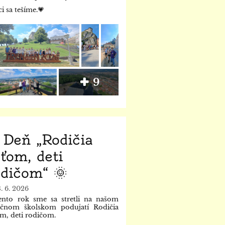
ci sa tešíme.💗
9
 Deň „Rodičia
ťom, deti
dičom“ 🌞
8. 6. 2026
ento rok sme sa stretli na našom
ičnom školskom podujatí Rodičia
m, deti rodičom.