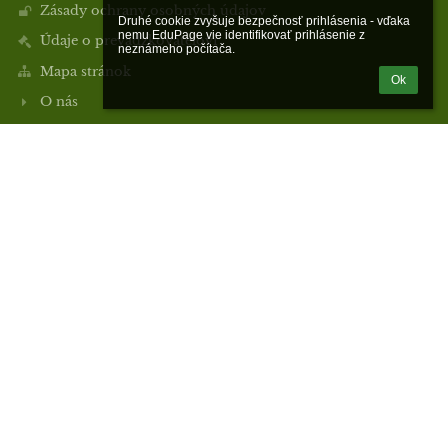
Zásady ochrany osobných údajov
Druhé cookie zvyšuje bezpečnosť prihlásenia - vďaka 
nemu EduPage vie identifikovať prihlásenie z 
Údaje o prevádzkovateľovi
neznámeho počítača.
Mapa stránok
Ok
O nás
Kontakt
Novinky
Kontakty
Základná škola, Limbová 30, Žilina
skola@zslimbovaza.edu.sk
+421 415681671
0903 995 767
Limbová 30, 010 07 Žilina
010 07 Žilina
Slovakia
Mgr. Janka Necpalová
Mgr. Marcela Mačeková