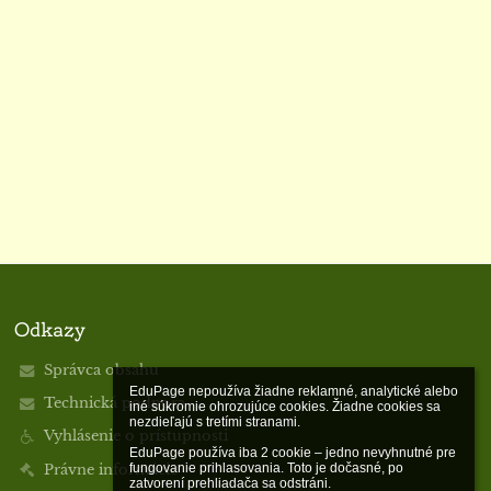
Odkazy
Správca obsahu
EduPage nepoužíva žiadne reklamné, analytické alebo 
Technická podpora
iné súkromie ohrozujúce cookies. Žiadne cookies sa 
nezdieľajú s tretími stranami.

Vyhlásenie o prístupnosti
EduPage používa iba 2 cookie – jedno nevyhnutné pre 
Právne informácie
fungovanie prihlasovania. Toto je dočasné, po 
zatvorení prehliadača sa odstráni.
