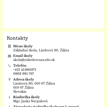
Kontakty
Meno školy
Základná škola, Limbová 30, Žilina
Email školy
skola@zslimbovaza.edu.sk
Telefón
+421 415681671
0903 995 767
Adresa školy
Limbová 30, 010 07 Žilina
010 07 Žilina
Slovakia
Riaditeľka školy
Mgr. Janka Necpalová
Zástupkyňa riaditeľky školy pre 1. stupeň