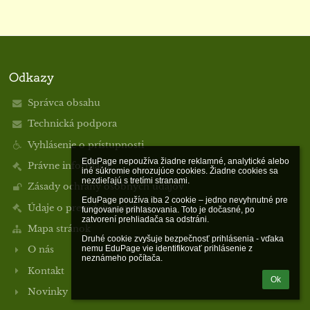
Odkazy
Správca obsahu
Technická podpora
Vyhlásenie o prístupnosti
EduPage nepoužíva žiadne reklamné, analytické alebo 
Právne informácie
iné súkromie ohrozujúce cookies. Žiadne cookies sa 
nezdieľajú s tretími stranami.

Zásady ochrany osobných údajov
EduPage používa iba 2 cookie – jedno nevyhnutné pre 
Údaje o prevádzkovateľovi
fungovanie prihlasovania. Toto je dočasné, po 
zatvorení prehliadača sa odstráni.

Mapa stránok
Druhé cookie zvyšuje bezpečnosť prihlásenia - vďaka 
nemu EduPage vie identifikovať prihlásenie z 
O nás
neznámeho počítača.
Kontakt
Ok
Novinky