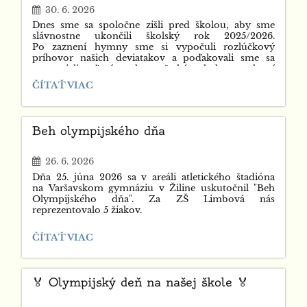
30. 6. 2026
Dnes sme sa spoločne zišli pred školou, aby sme
slávnostne ukončili školský rok 2025/2026.
Po zaznení hymny sme si vypočuli rozlúčkový
príhovor našich deviatakov a poďakovali sme sa
a popriali veľa úspechov všetkým kolegom, ktorí
odchádzajú na novú životnú cestu. 💙
🎓
ČÍTAŤ VIAC
SLÁVNOSTNÉ
Veľmi emotívna bola najmä rozlúčka žiakov 6.A s ich
UKONČENIE
triednou pani učiteľkou, ktorú naplnili slzy, slová
ŠKOLSKÉHO
vďaky, spomienky na krásne spoločné chvíle. ❤️
Beh olympijského dňa
ROKA
🎓:
26. 6. 2026
Dňa 25. júna 2026 sa v areáli atletického štadióna
na Varšavskom gymnáziu v Žiline uskutočnil "Beh
Olympijského dňa". Za ZŠ Limbová nás
reprezentovalo 5 žiakov.
2.B Nino Andrej P. (5.miesto), 3.C Alenka J. (10.
BEH
ČÍTAŤ VIAC
miesto), 6.A Paulína H. (4. miesto), 6.A Maximiliám N.
OLYMPIJSKÉHO
(8. miesto) a 6.C Alexander Z. (4. miesto).
DŇA:
🏅 Olympijský deň na našej škole 🏅