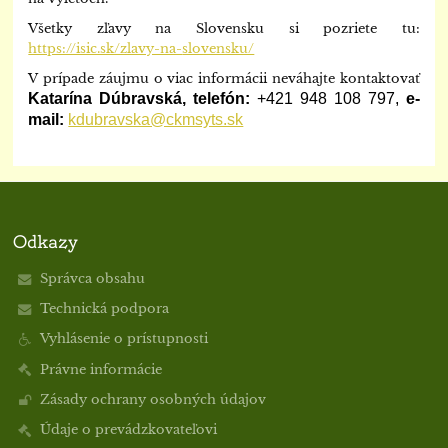
Všetky zľavy na Slovensku si pozriete tu:
https://isic.sk/zlavy-na-
slovensku/
V prípade záujmu o viac informácii neváhajte kontaktovať
Katarína Dúbravská, telefón:
+421 948 108 797,
e
-
mail:
kdubravska@ckmsyts.sk
Odkazy
Správca obsahu
Technická podpora
Vyhlásenie o prístupnosti
Právne informácie
Zásady ochrany osobných údajov
Údaje o prevádzkovateľovi