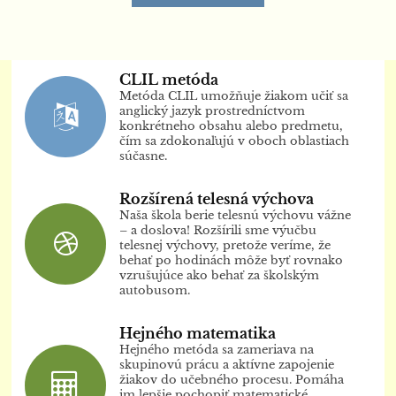
CLIL metóda
Metóda CLIL umožňuje žiakom učiť sa
anglický jazyk prostredníctvom
konkrétneho obsahu alebo predmetu,
čím sa zdokonaľujú v oboch oblastiach
súčasne.
Rozšírená telesná výchova
Naša škola berie telesnú výchovu vážne
– a doslova! Rozšírili sme výučbu
telesnej výchovy, pretože veríme, že
behať po hodinách môže byť rovnako
vzrušujúce ako behať za školským
autobusom.
Hejného matematika
Hejného metóda sa zameriava na
skupinovú prácu a aktívne zapojenie
žiakov do učebného procesu. Pomáha
im lepšie pochopiť matematické