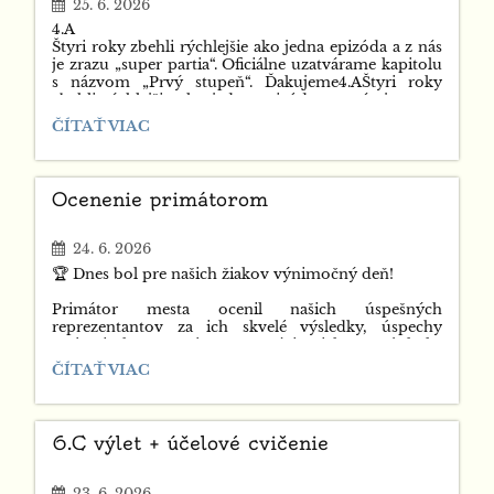
25. 6. 2026
4.A
Štyri roky zbehli rýchlejšie ako jedna epizóda a z nás
je zrazu „super partia“. Oficiálne uzatvárame kapitolu
s názvom „Prvý stupeň“. Ďakujeme4.AŠtyri roky
zbehli rýchlejšie ako jedna epizóda a z nás je zrazu
„super partia“. Oficiálne uzatvárame kapitolu
ROZLÚČKA
ČÍTAŤ VIAC
s názvom „Prvý stupeň“. Ďakujeme
4.A:
Ocenenie primátorom
24. 6. 2026
🏆 Dnes bol pre našich žiakov výnimočný deň!
Primátor mesta ocenil našich úspešných
reprezentantov za ich skvelé výsledky, úspechy
v súťažiach a vzornú reprezentáciu nielen našej školy,
ale aj mesta Žilina 👏💙
OCENENIE
ČÍTAŤ VIAC
PRIMÁTOROM:
Sme hrdí na ich šikovnosť, odhodlanie a množstvo
času, ktoré venovali príprave. Ďakujeme za krásnu
reprezentáciu a želáme im veľa ďalších úspechov,
6.C výlet + účelové cvičenie
radosti a splnených cieľov na strednej škole 🍀✨
23. 6. 2026