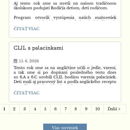
Aj tento rok sme sa stretli na našom tradičnom
školskom podujatí Rodičia deťom, deti rodičom.
Program otvorili vystúpenia našich mažoretiek
a talentovaných žiakov zo ZUŠ, ktorí ukázali svoje
schopnosti a zožali zaslúžený potlesk. Deti si užili
🌞
ČÍTAŤ VIAC
skákanie na nafukovacích hradoch a s nadšením
DEŇ
prechádzali jednotlivé stanoviská plné zaujímavých
„RODIČIA
aktivít – lovenie rybičiek, šikovné ručičky, piškvorky,
DEŤOM,
trefu do cieľa či rôzne športové súťaže.
CLIL s palacinkami
DETI
RODIČOM“
🌞:
15. 6. 2026
Tento rok sme sa na angličtine učili o jedle, varení,
a tak sme si po dopísaní posledného testu dnes
so 6.A a 6.C urobili CLIL hodinu varenia palaciniek.
Deti mali aj pracovný list a podľa anglického receptu
spravili cesto a každý ochutnal.
CLIL
ČÍTAŤ VIAC
S
PALACINKAMI:
1
2
3
4
5
6
7
8
9
10
Ďalší
Viac noviniek