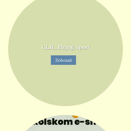
CLIL, Hejný, šport
Zobraziť