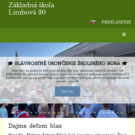
Základná škola
Limbová 30
PRIHLÁSENIE
Hlavná
stránka
🎓 SLÁVNOSTNÉ UKONČENIE ŠKOLSKÉHO ROKA 🎓
Dnes sme sa spoločne zišli pred školou, aby sme slávnostne ukončili školský rok
2025/2026. Po zaznení hymny sme si vypočuli rozlúčkový príhovor našich deviatakov a
poďakovali sme sa a popriali veľa úspechov všetkým kolegom, ktorí odchádzajú na novú
životnú cestu. 💙
Čítať viac
Dajme deťom hlas