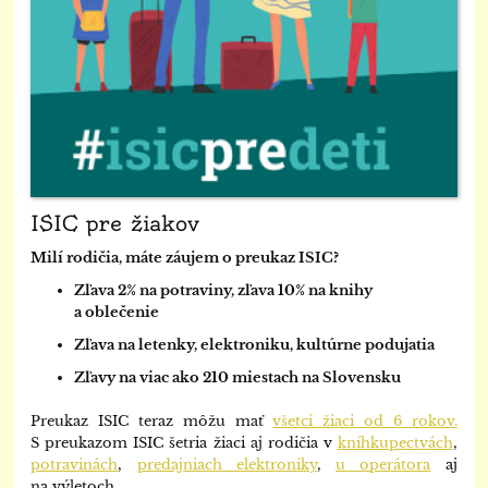
ISIC pre žiakov
Milí rodičia, máte záujem o preukaz ISIC?
Zľava 2% na potraviny, zľava 10% na knihy
a oblečenie
Zľava na letenky,
elektroniku, kultúrne podujatia
Zľavy na viac ako 210 miestach na Slovensku
Preukaz ISIC teraz môžu mať
všetci žiaci od 6 rokov.
S preukazom ISIC šetria žiaci aj rodičia v
kníhkupectvách
,
10
potravinách
,
predajniach elektroniky
,
u operátora
aj
na výletoch.