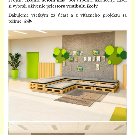
Projekt
„Dajme deťom hlas“
bol úspešne ukončený. Žiaci
si vybrali
oživenie priestoru
vestibulu školy
.
Ďakujeme všetkým za účasť a z víťazného projektu sa
tešíme! 👍📚