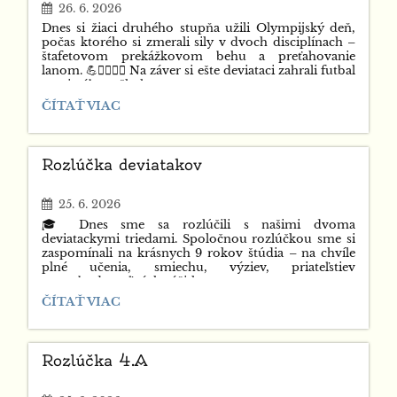
26. 6. 2026
Dnes si žiaci druhého stupňa užili Olympijský deň,
počas ktorého si zmerali sily v dvoch disciplínach –
štafetovom prekážkovom behu a preťahovanie
lanom. 💪🏃‍♀️🏃‍♂️ Na záver si ešte deviataci zahrali futbal
proti výberu školy.
🏅
ČÍTAŤ VIAC
Hoci sme spoznali víťazov jednotlivých súťaží, oveľa
OLYMPIJSKÝ
dôležitejšie bolo, že sme sa dokázali spojiť, zabaviť
DEŇ
a spoločne si užiť záver školského roka. Počas celého
NA
dopoludnia nechýbalo férové súperenie, vzájomné
Rozlúčka deviatakov
NAŠEJ
povzbudzovanie, hlasné fandenie a skvelá atmosféra.
ŠKOLE
👏😊
🏅:
25. 6. 2026
🎓 Dnes sme sa rozlúčili s našimi dvoma
deviatackymi triedami. Spoločnou rozlúčkou sme si
zaspomínali na krásnych 9 rokov štúdia – na chvíle
plné učenia, smiechu, výziev, priateľstiev
a nezabudnuteľných zážitkov. ❤️
ROZLÚČKA
ČÍTAŤ VIAC
Pozreli sme si spomienkové video a fotografie,
DEVIATAKOV:
vypočuli si výstižné charakteristiky jednotlivých
žiakov, videli tanečnú choreografiu aj gitarové sólo
a nechýbal ani Kahoot, v ktorom sme si overili, ako
Rozlúčka 4.A
dobre poznáme nielen našich deviatakov, ale aj
všetko, čo sme spolu počas rokov zažili. 😊