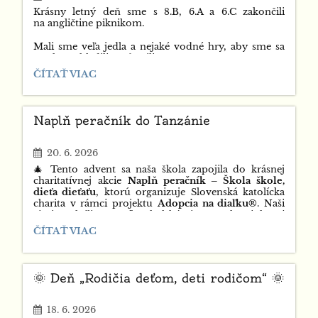
Krásny letný deň sme s 8.B, 6.A a 6.C zakončili
na angličtine piknikom.
Mali sme veľa jedla a nejaké vodné hry, aby sme sa
trochu ochladili a zabavili.
PIKNIK
ČÍTAŤ VIAC
NA
ANJ:
Naplň peračník do Tanzánie
20. 6. 2026
🎄 Tento advent sa naša škola zapojila do krásnej
charitatívnej akcie
Naplň peračník – Škola škole,
dieťa dieťaťu
, ktorú organizuje Slovenská katolícka
charita v rámci projektu
Adopcia na diaľku®
. Naši
žiaci naplnili peračníky školskými pomôckami, ktoré
poputovali deťom do Tanzánie, aby im pomohli
NAPLŇ
ČÍTAŤ VIAC
pri vzdelávaní a priniesli radosť. 🎁
PERAČNÍK
DO
TANZÁNIE:
🌞 Deň „Rodičia deťom, deti rodičom“ 🌞
18. 6. 2026