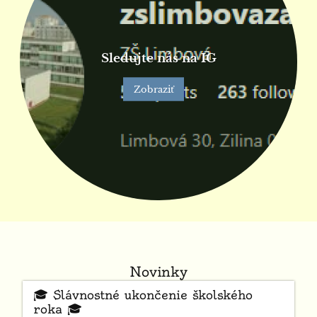
Sledujte nás na IG
Zobraziť
Novinky
🎓 Slávnostné ukončenie školského
roka 🎓