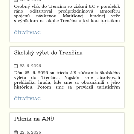
Osobný vlak do Trenčína so žiakmi 6.C v pondelok
ráno odštartoval predprázdninovú atmosféru
spojenú návštevou Matúšovej hradnej veže
s výhľadom na okolie Trenčína a krátkou turistikou
do lodenice Dukly Trenčín, kde partička 6.C
pod vedením inštruktora, bývaleho reprezentanta SR
6.C
ČÍTAŤ VIAC
v kanoistike, okúsila techniku a silu vesla na hladine
VÝLET
Váhu v "Dračej lodi". Po skoro 2 hodinách
+
spoločného veslovania sa žiaci presunuli do centra
ÚČELOVÉ
Trenčína, kde navštívili ďalšie pamiatky a krásy
Školský výlet do Trenčína
CVIČENIE:
európskeho mesta 2026 . Záver výletu bola jazda
osobákom plným humoru späť domov.
23. 6. 2026
Dňa 22. 6. 2026 sa trieda 5.B zúčastnila školského
výletu do Trenčína. Najskôr sme absolvovali
prehliadku hradu, kde sme sa oboznámili s jeho
históriou. Potom sme sa previezli turistickým
vláčikom a zastavili sa na krátku prestávku v prírode.
Na záver sme navštívili OC Laugaricio, kde sme mali
ŠKOLSKÝ
ČÍTAŤ VIAC
čas na občerstvenie a nákupy. Výlet sa vydaril a všetci
VÝLET
sme sa vrátili domov v poriadku.
DO
TRENČÍNA:
Piknik na ANJ
22. 6. 2026